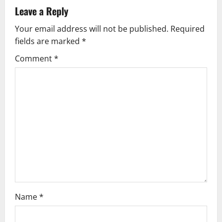
v
Leave a Reply
Your email address will not be published.
Required
i
fields are marked
*
g
Comment
*
a
t
i
o
n
Name
*