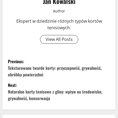
Jan Kowalski
Author
Ekspert w dziedzinie różnych typów kortów
tenisowych.
View All Posts
P
Previous:
o
Teksturowane twarde korty: przyczepność, grywalność,
obróbka powierzchni
s
Next:
t
Naturalne korty tenisowe z gliny: wpływ na środowisko,
grywalność, konserwacja
n
a