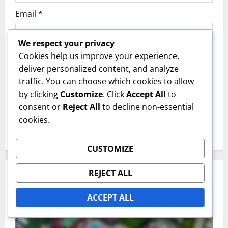
Email
*
We respect your privacy
Website
Cookies help us improve your experience,
deliver personalized content, and analyze
traffic. You can choose which cookies to allow
Save my name, email, and website in this
by clicking
Customize
. Click
Accept All
to
browser for the next time I comment.
consent or
Reject All
to decline non-essential
cookies.
CUSTOMIZE
REJECT ALL
RELATED STORIES
ACCEPT ALL