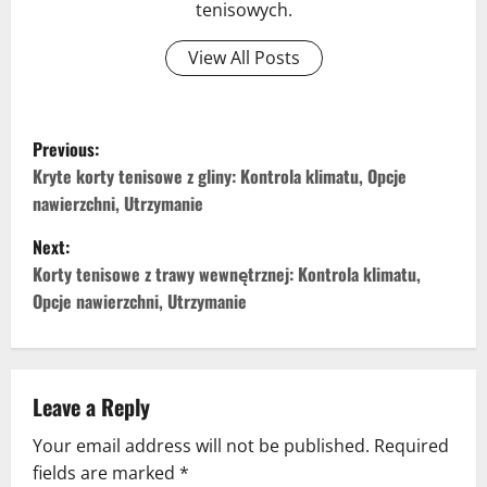
tenisowych.
View All Posts
P
Previous:
o
Kryte korty tenisowe z gliny: Kontrola klimatu, Opcje
nawierzchni, Utrzymanie
s
Next:
t
Korty tenisowe z trawy wewnętrznej: Kontrola klimatu,
Opcje nawierzchni, Utrzymanie
n
a
v
Leave a Reply
Your email address will not be published.
Required
i
fields are marked
*