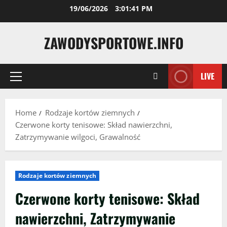
Skip
19/06/2026
3:01:42 PM
to
content
ZAWODYSPORTOWE.INFO
LIVE
Primary
Menu
Home
Rodzaje kortów ziemnych
Czerwone korty tenisowe: Skład nawierzchni,
Zatrzymywanie wilgoci, Grawalność
Rodzaje kortów ziemnych
Czerwone korty tenisowe: Skład
nawierzchni, Zatrzymywanie