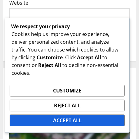
Website
We respect your privacy
Save my name, email, and website in this
Cookies help us improve your experience,
browser for the next time I comment.
deliver personalized content, and analyze
traffic. You can choose which cookies to allow
by clicking
Customize
. Click
Accept All
to
consent or
Reject All
to decline non-essential
cookies.
RELATED STORIES
CUSTOMIZE
REJECT ALL
ACCEPT ALL