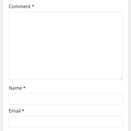
g
Comment
*
a
t
i
o
n
Name
*
Email
*